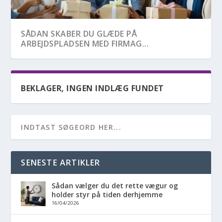
SÅDAN SKABER DU GLÆDE PÅ
ARBEJDSPLADSEN MED FIRMAG...
BEKLAGER, INGEN INDLÆG FUNDET
SENESTE ARTIKLER
Sådan vælger du det rette vægur og
SÅDAN PYNTER DU HJEMMET OP TIL
holder styr på tiden derhjemme
HALLOWEEN
16/04/2026