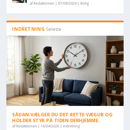
af
Redaktionen
|
07/09/2024
|
Bolig
INDRETNING
Seneste
SÅDAN VÆLGER DU DET RETTE VÆGUR OG
HOLDER STYR PÅ TIDEN DERHJEMME
af
Redaktionen
|
16/04/2026
|
Indretning